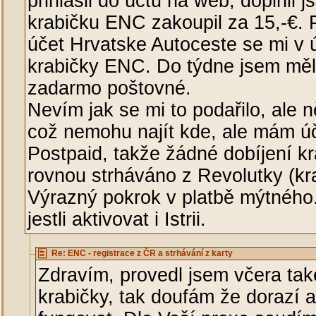
přihlásil do účtu na web, doplnil 
krabičku ENC zakoupil za 15,-€. 
účet Hrvatske Autoceste se mi v ú
krabičky ENC. Do týdne jsem měl
zadarmo poštovné.
Nevím jak se mi to podařilo, ale n
což nemohu najít kde, ale mám ú
Postpaid, takže žádné dobíjení kr
rovnou strháváno z Revolutky (kra
Výrazný pokrok v platbě mýtného.
jestli aktivovat i Istrii.
Re: ENC - registrace z ČR a strhávání z karty
Zdravím, provedl jsem včera tak
krabičky, tak doufám že dorazí