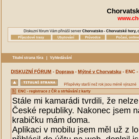
Chorvatsk
www.cho
Diskuzní fórum Vám přináší server
Chorvatsko - Chorvatské hory, o
Příjezdové trasy
Ubytování
Průvodce
Počasí, onlin
Titulní strana fóra
|
Vyhledávání
DISKUZNÍ FÓRUM
-
Doprava
-
Mýtné v Chorvatsku
- ENC - 
Příspěvky starší než rok jsou méně výrazné
ENC - registrace z ČR a strhávání z karty
Stále mi kamarádi tvrdili, že nel
České republiky. Nakonec jsem n
krabičku mám doma.
Aplikaci v mobilu jsem měl už z l