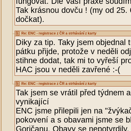
fungovat. Dle Vaší praxe soudím 
Tak krásnou dovču ! (my od 25. 
dočkat).
Re: ENC - registrace z ČR a strhávání z karty
Diky za tip. Taky jsem objednal 
pátku přijde, protože v neděli odj
stihne dodat, tak mi to vyřeší 
HAC jsou v neděli zavřené :-(
Re: ENC - registrace z ČR a strhávání z karty
Tak jsem se vrátil před týdnem 
vynikající
ENC jsme přilepili jen na "žvýk
pokovení a s obavami jsme se bl
Goričanu. Obavy se nepotvrdily, 